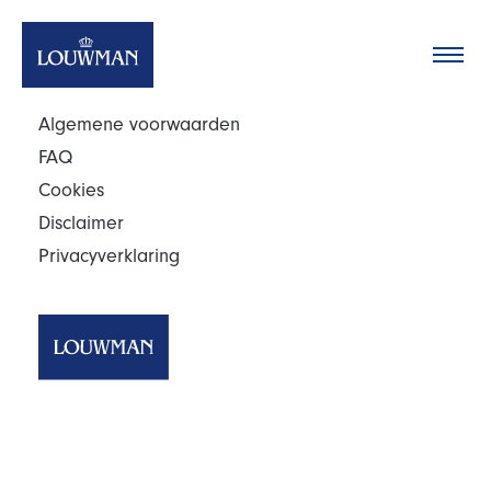
Dit nieuwsbricht bestaat niet of is niet langer actief.
Oplossingen
Merken
Algemene voorwaarden
Team
FAQ
Cookies
Nieuws
Disclaimer
Contact
Privacyverklaring