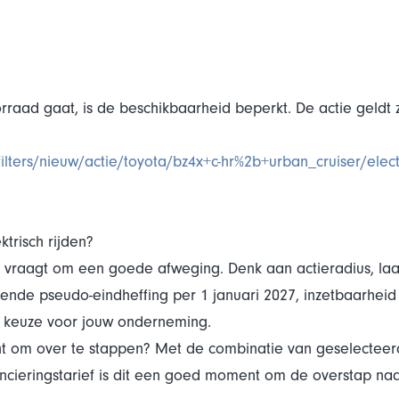
aad gaat, is de beschikbaarheid beperkt. De actie geldt z
lters/nieuw/actie/toyota/bz4x+c-hr%2b+urban_cruiser/elec
trisch rijden?
en vraagt om een goede afweging. Denk aan actieradius, la
nde pseudo-eindheffing per 1 januari 2027, inzetbaarheid e
e keuze voor jouw onderneming.
nt om over te stappen? Met de combinatie van geselecteerde
ncieringstarief is dit een goed moment om de overstap naar 