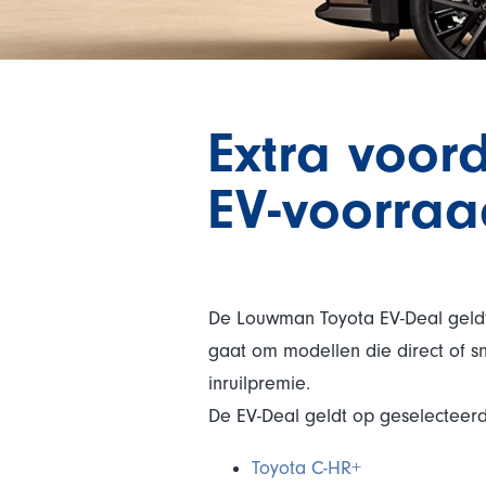
Extra voor
EV-voorra
De Louwman Toyota EV-Deal geldt 
gaat om modellen die direct of sn
inruilpremie.
De EV-Deal geldt op geselecteer
Toyota C-HR+