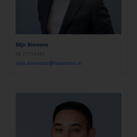
Stijn Biemans
06 21124431
stijn.biemans@louwman.nl