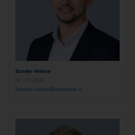
Sander Hiense
06 11513926
Sander.hiense@louwman.nl