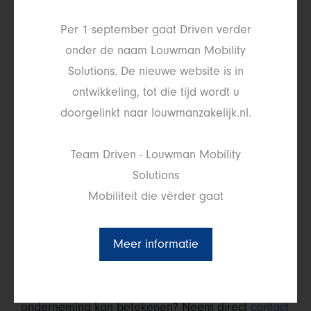
Per 1 september gaat Driven verder
Duurzaam, flexibel en op maat
onder de naam Louwman Mobility
Solutions. De nieuwe website is in
ontwikkeling, tot die tijd wordt u
Louwman helpt je wanneer je op zoek bent naar
doorgelinkt naar louwmanzakelijk.nl.
een totaaloplossing in mobiliteit voor jouw bedrijf.
Je wordt volledig ondersteund bij de samenstellen
Team Driven - Louwman Mobility
van je wagenpark en mobiliteitsregelingen. Op
Solutions
basis van een persoonlijke inventarisatie helpen
Mobiliteit die vèrder gaat
wij jou graag de mobiliteitskosten van je bedrijf te
optimaliseren, beheersbaar te maken en deze aan
Meer informatie
te laten sluiten op de ondernemingsdoelstellingen.
Ben je benieuwd wat Louwman voor jou en je
onderneming kan betekenen? Neem direct
contact