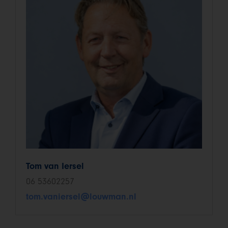
Tom van Iersel
06 53602257
tom.vaniersel@louwman.nl