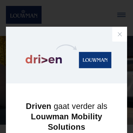
Oplossingen
Merken
Team
Nieuws
Totaalmobiliteit
Contact
voor bedrijven
Mobiliteitsoplossingen
Driven
gaat verder als
Louwman Mobility
Solutions